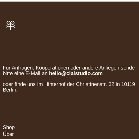
Belgien (EUR €)
Bulgarien (EUR €)
Dänemark (DKK kr.)
Deutschland (EUR €)
Estland (EUR €)
Für Anfragen, Kooperationen oder andere Anliegen sende
bitte eine E-Mail an
hello@claistudio.com
Finnland (EUR €)
oder finde uns im Hinterhof der Christinenstr. 32 in 10119
Frankreich (EUR €)
Berlin.
Griechenland (EUR €)
Irland (EUR €)
Italien (EUR €)
Kroatien (EUR €)
Shop
Lettland (EUR €)
Über