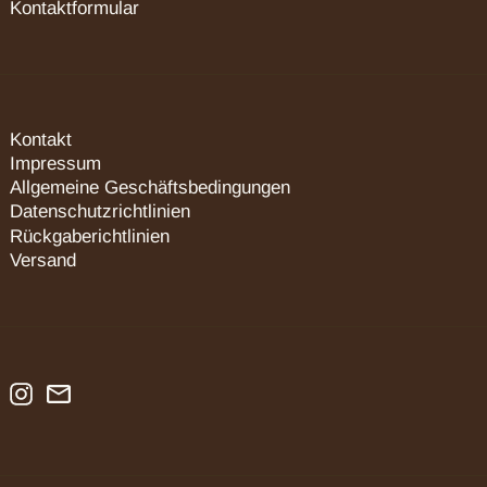
Kontaktformular
Litauen (EUR €)
Luxemburg (EUR €)
Malta (EUR €)
Niederlande (EUR €)
Kontakt
Österreich (EUR €)
Impressum
Polen (PLN zł)
Allgemeine Geschäftsbedingungen
Datenschutzrichtlinien
Portugal (EUR €)
Rückgaberichtlinien
Rumänien (RON Lei)
Versand
Schweden (SEK kr)
Schweiz (CHF CHF)
Slowakei (EUR €)
Slowenien (EUR €)
Instagram
Email
Spanien (EUR €)
Tschechien (CZK Kč)
Ungarn (HUF Ft)